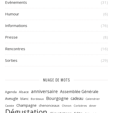
Evènements
(31)
Humour
(6)
Informations
(76)
Presse
(8)
Rencontres
(16)
Sorties
(29)
NUAGE DE MOTS
anniversaire
Assemblée Générale
Agenda
Alsace
Bourgogne
cadeau
Aveugle
blanc
Bordeaux
Calendrier
Champagne
chenonceaux
Caviste
Chinon
Corbières
diner
Dégustation