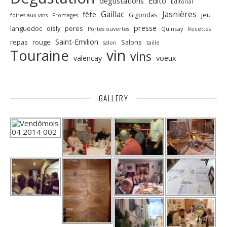
dégustations
Edito
Editorial
Gaillac
Jasnières
fête
Gigondas
jeu
foires aux vins
Fromages
presse
languedoc
oisly
peres
Portes ouvertes
Quincay
Recettes
Saint-Emilion
repas
rouge
Salons
salon
taille
vin
Touraine
vins
valencay
voeux
GALLERY