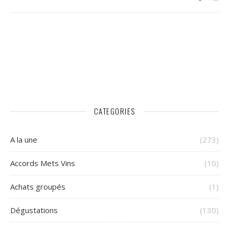
CATEGORIES
A la une
(273)
Accords Mets Vins
(10)
Achats groupés
(1)
Dégustations
(130)