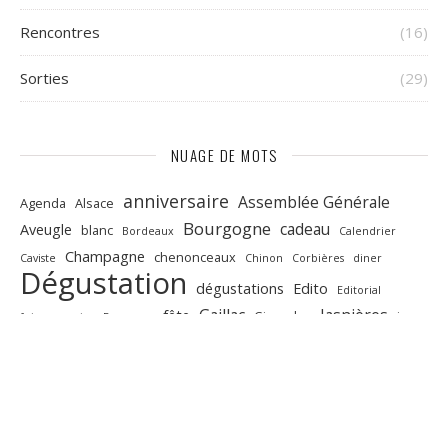
Rencontres
(16)
Sorties
(29)
NUAGE DE MOTS
anniversaire
Assemblée Générale
Agenda
Alsace
Bourgogne
cadeau
Aveugle
blanc
Bordeaux
Calendrier
Champagne
chenonceaux
Caviste
Chinon
Corbières
diner
Dégustation
dégustations
Edito
Editorial
Gaillac
Jasnières
fête
Gigondas
jeu
foires aux vins
Fromages
presse
languedoc
oisly
peres
Portes ouvertes
Quincay
Recettes
Saint-Emilion
repas
rouge
Salons
salon
taille
vin
Touraine
vins
valencay
voeux