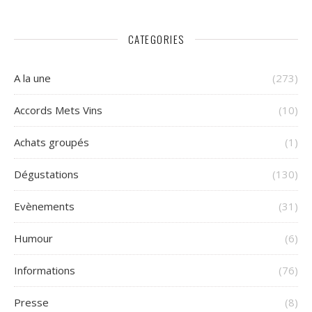
CATEGORIES
A la une
(273)
Accords Mets Vins
(10)
Achats groupés
(1)
Dégustations
(130)
Evènements
(31)
Humour
(6)
Informations
(76)
Presse
(8)