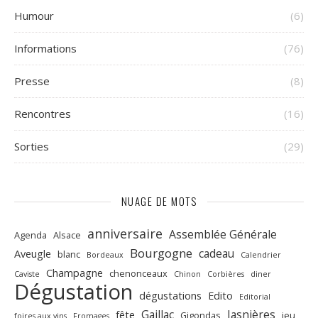
Humour
(6)
Informations
(76)
Presse
(8)
Rencontres
(16)
Sorties
(29)
NUAGE DE MOTS
anniversaire
Assemblée Générale
Agenda
Alsace
Bourgogne
cadeau
Aveugle
blanc
Bordeaux
Calendrier
Champagne
chenonceaux
Caviste
Chinon
Corbières
diner
Dégustation
dégustations
Edito
Editorial
Gaillac
Jasnières
fête
Gigondas
jeu
foires aux vins
Fromages