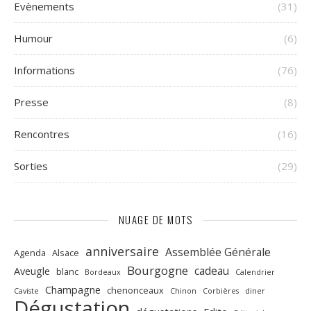
Evènements
(31)
Humour
(6)
Informations
(76)
Presse
(8)
Rencontres
(16)
Sorties
(29)
NUAGE DE MOTS
anniversaire
Assemblée Générale
Agenda
Alsace
Bourgogne
cadeau
Aveugle
blanc
Bordeaux
Calendrier
Champagne
chenonceaux
Caviste
Chinon
Corbières
diner
Dégustation