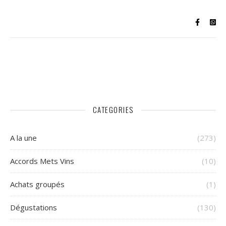
CATEGORIES
A la une
(273)
Accords Mets Vins
(10)
Achats groupés
(1)
Dégustations
(130)