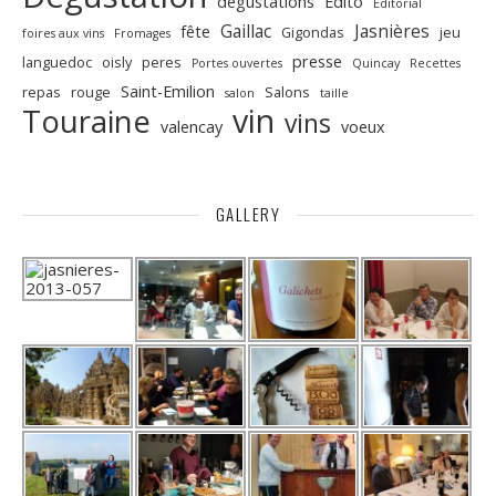
dégustations
Edito
Editorial
Gaillac
Jasnières
fête
Gigondas
jeu
foires aux vins
Fromages
presse
languedoc
oisly
peres
Portes ouvertes
Quincay
Recettes
Saint-Emilion
repas
rouge
Salons
salon
taille
vin
Touraine
vins
valencay
voeux
GALLERY