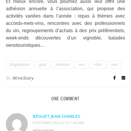
Et mieux encore, vous pourriez aussi leur offrir une
adhésion annuelle à l’association, qui propose des
activités variées dans l’année : repas à thèmes avec
accords-mets-vins, rencontres avec des professionnels
du vin, regroupements d’achats à des prix préférentiels,
week-ends découvertes d’un vignoble, balades
oenotouristiques…
Dégustation
gout
initiation
nez
robe
vins
By
WineStory
ONE COMMENT
BÉGUET JEAN CHARLES
8 DÉCEMBRE 2021 AT 20 H 46 MIN
RÉPONDRE