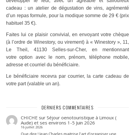
développer le leur,
avec un agréable et savoureux
cadeau : un atelier de dégusta
tion de vins, agrémenté
d’un repas formule, pour la modique
somme de 29 € (prix
habituel 35 €).
Faites lui ce plaisir convivial, en envoyant votre chèque
(à
l’ordre de Winestory, ou virement) à « Winestory », 11,
Le Theil,
41130 Selles-sur-Cher, en mentionnant
votre
option avec le nom, prénom, téléphone mobile,
adresse et cour
riel du bénéficiaire.
Le bénéficiaire recevra par courrier, la carte cadeau de
votre part
(valable un an).
DERNIERS COMMENTAIRES
CHICHE
sur
Séjour oenotouristique à Limoux (
Aude) et ses environs 1-5 Juin 2026
16 juillet 2026
Que dire ! Jean Charles maitrise l'art d'organiser une