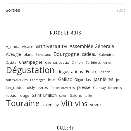
Sorties
(29)
NUAGE DE MOTS
anniversaire
Assemblée Générale
Agenda
Alsace
Bourgogne
cadeau
Aveugle
blanc
Bordeaux
Calendrier
Champagne
chenonceaux
Caviste
Chinon
Corbières
diner
Dégustation
dégustations
Edito
Editorial
Gaillac
Jasnières
fête
Gigondas
jeu
foires aux vins
Fromages
presse
languedoc
oisly
peres
Portes ouvertes
Quincay
Recettes
Saint-Emilion
repas
rouge
Salons
salon
taille
vin
Touraine
vins
valencay
voeux
GALLERY