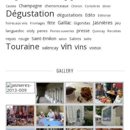
Champagne
chenonceaux
Caviste
Chinon
Corbières
diner
Dégustation
dégustations
Edito
Editorial
Gaillac
Jasnières
fête
Gigondas
jeu
foires aux vins
Fromages
presse
languedoc
oisly
peres
Portes ouvertes
Quincay
Recettes
Saint-Emilion
repas
rouge
Salons
salon
taille
vin
Touraine
vins
valencay
voeux
GALLERY