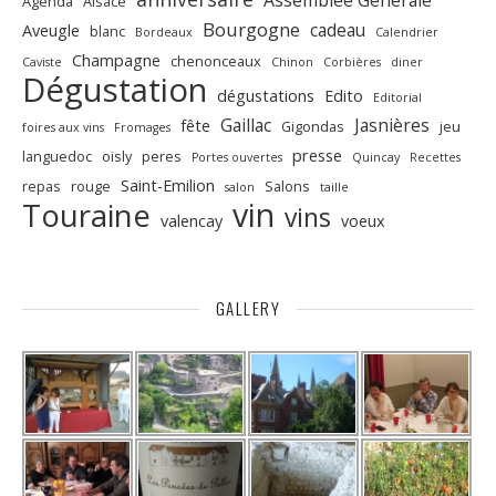
Assemblée Générale
Agenda
Alsace
Bourgogne
cadeau
Aveugle
blanc
Bordeaux
Calendrier
Champagne
chenonceaux
Caviste
Chinon
Corbières
diner
Dégustation
dégustations
Edito
Editorial
Gaillac
Jasnières
fête
Gigondas
jeu
foires aux vins
Fromages
presse
languedoc
oisly
peres
Portes ouvertes
Quincay
Recettes
Saint-Emilion
repas
rouge
Salons
salon
taille
vin
Touraine
vins
valencay
voeux
GALLERY