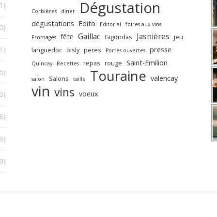
Dégustation
1)
Corbières
diner
dégustations
Edito
Editorial
foires aux vins
0)
Gaillac
Jasnières
fête
Gigondas
jeu
Fromages
1)
presse
languedoc
oisly
peres
Portes ouvertes
Saint-Emilion
repas
rouge
Quincay
Recettes
6)
Touraine
valencay
Salons
salon
taille
vin
vins
6)
voeux
8)
6)
9)