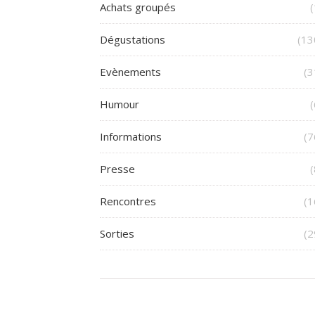
Achats groupés
(
Dégustations
(13
Evènements
(3
Humour
(
Informations
(7
Presse
(
Rencontres
(1
Sorties
(2