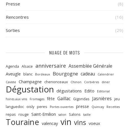
Presse
(8)
Rencontres
(16)
Sorties
(29)
NUAGE DE MOTS
anniversaire
Assemblée Générale
Agenda
Alsace
Bourgogne
cadeau
Aveugle
blanc
Bordeaux
Calendrier
Champagne
chenonceaux
Caviste
Chinon
Corbières
diner
Dégustation
dégustations
Edito
Editorial
Gaillac
Jasnières
fête
Gigondas
jeu
foires aux vins
Fromages
presse
languedoc
oisly
peres
Portes ouvertes
Quincay
Recettes
Saint-Emilion
repas
rouge
Salons
salon
taille
vin
Touraine
vins
valencay
voeux