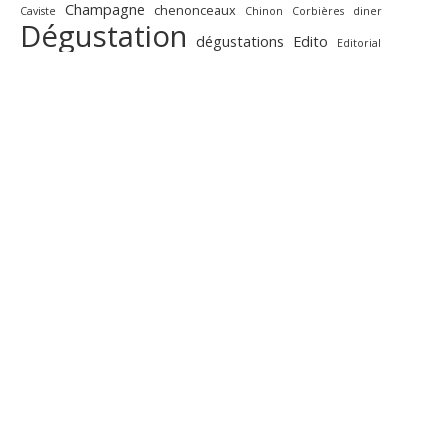
Champagne
chenonceaux
Caviste
Chinon
Corbières
diner
Dégustation
dégustations
Edito
Editorial
Gaillac
Jasnières
fête
Gigondas
jeu
foires aux vins
Fromages
presse
languedoc
oisly
peres
Portes ouvertes
Quincay
Recettes
Saint-Emilion
repas
rouge
Salons
salon
taille
vin
Touraine
vins
valencay
voeux
GALLERY