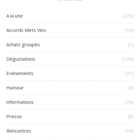
A la une
(273)
Accords Mets Vins
(10)
Achats groupés
(1)
Dégustations
(130)
Evènements
(31)
Humour
(6)
Informations
(76)
Presse
(8)
Rencontres
(16)