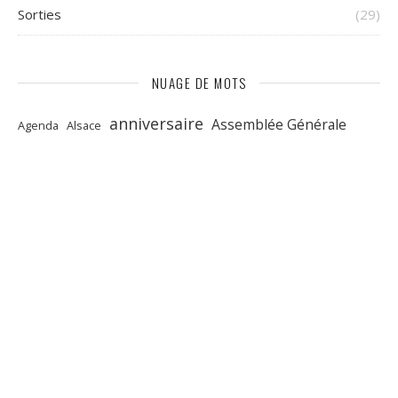
Sorties
(29)
NUAGE DE MOTS
anniversaire
Assemblée Générale
Agenda
Alsace
Bourgogne
cadeau
Aveugle
blanc
Bordeaux
Calendrier
Champagne
chenonceaux
Caviste
Chinon
Corbières
diner
Dégustation
dégustations
Edito
Editorial
Gaillac
Jasnières
fête
Gigondas
jeu
foires aux vins
Fromages
presse
languedoc
oisly
peres
Portes ouvertes
Quincay
Recettes
Saint-Emilion
repas
rouge
Salons
salon
taille
vin
Touraine
vins
valencay
voeux
GALLERY