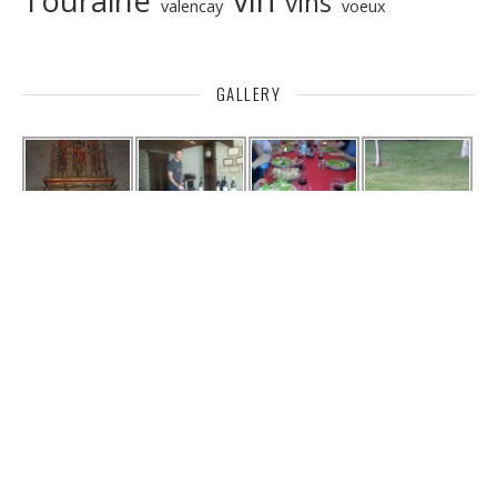
vin
Touraine
vins
valencay
voeux
GALLERY