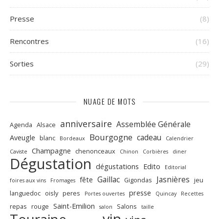
Presse
(8)
Rencontres
(16)
Sorties
(29)
NUAGE DE MOTS
anniversaire
Assemblée Générale
Agenda
Alsace
Bourgogne
cadeau
Aveugle
blanc
Bordeaux
Calendrier
Champagne
chenonceaux
Caviste
Chinon
Corbières
diner
Dégustation
dégustations
Edito
Editorial
Gaillac
Jasnières
fête
Gigondas
jeu
foires aux vins
Fromages
presse
languedoc
oisly
peres
Portes ouvertes
Quincay
Recettes
Saint-Emilion
repas
rouge
Salons
salon
taille