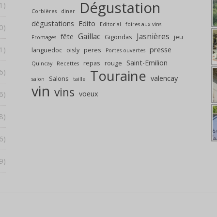
Dégustation
1)
Corbières
diner
dégustations
Edito
Editorial
foires aux vins
0)
Gaillac
Jasnières
fête
Gigondas
jeu
Fromages
1)
presse
languedoc
oisly
peres
Portes ouvertes
Saint-Emilion
repas
rouge
Quincay
Recettes
6)
Touraine
valencay
Salons
salon
taille
vin
vins
6)
voeux
8)
6)
9)