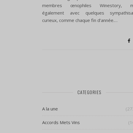
membres œnophiles Winestory, m
également avec quelques sympathisa
curieux, comme chaque fin d’année.…
CATEGORIES
A la une
(27
Accords Mets Vins
(1