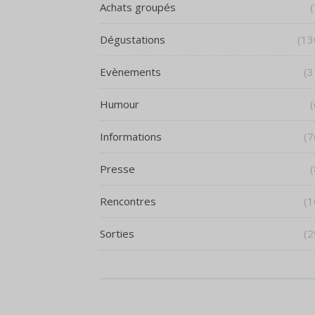
Achats groupés
(
Dégustations
(13
Evènements
(3
Humour
(
Informations
(7
Presse
(
Rencontres
(1
Sorties
(2