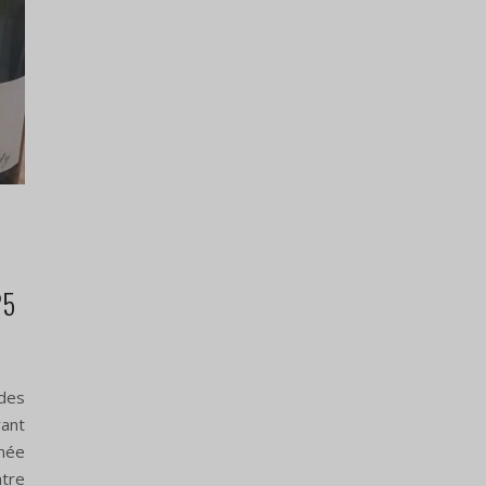
Déjeuner du 13 décembre, au
restaurant Gy suis Gy reste, à Gy-
en-Sologne
11 décembre 2025
Nous nous retrouverons le samedi 13
décembre 2025, à 12h00 pour notre repas
s
annuel de fin d’année. Déjeuner bistronomique
avec sélection des vins par Winestory, chez Gy
25
suis Gy reste, à Gy-en-Sologne
des
ant
nnée
tre