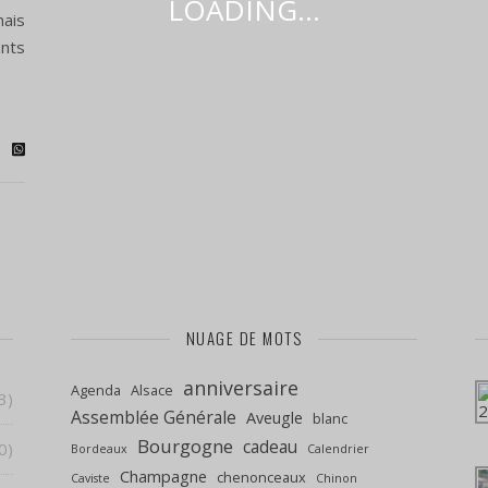
LOADING...
ais
nts
NUAGE DE MOTS
anniversaire
Agenda
Alsace
3)
Assemblée Générale
Aveugle
blanc
Bourgogne
cadeau
0)
Bordeaux
Calendrier
Champagne
chenonceaux
Caviste
Chinon