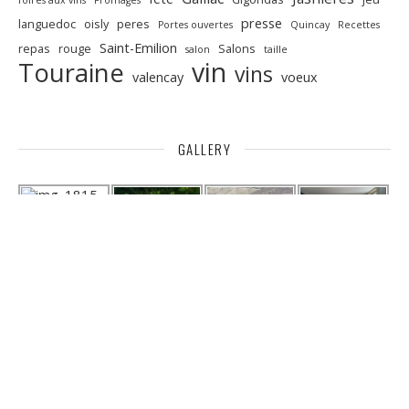
presse
languedoc
oisly
peres
Portes ouvertes
Quincay
Recettes
Saint-Emilion
repas
rouge
Salons
salon
taille
vin
Touraine
vins
valencay
voeux
GALLERY