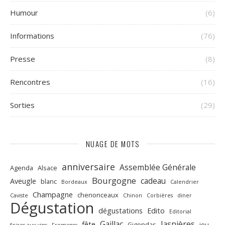
Humour
(6)
Informations
(76)
Presse
(8)
Rencontres
(16)
Sorties
(29)
NUAGE DE MOTS
anniversaire
Assemblée Générale
Agenda
Alsace
Bourgogne
cadeau
Aveugle
blanc
Bordeaux
Calendrier
Champagne
chenonceaux
Caviste
Chinon
Corbières
diner
Dégustation
dégustations
Edito
Editorial
Gaillac
Jasnières
fête
Gigondas
jeu
foires aux vins
Fromages