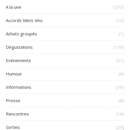
A la une
(273)
Accords Mets Vins
(10)
Achats groupés
(1)
Dégustations
(130)
Evènements
(31)
Humour
(6)
Informations
(76)
Presse
(8)
Rencontres
(16)
Sorties
(29)