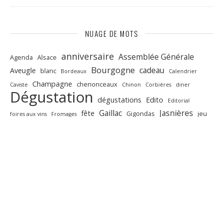
NUAGE DE MOTS
anniversaire
Assemblée Générale
Agenda
Alsace
Bourgogne
cadeau
Aveugle
blanc
Bordeaux
Calendrier
Champagne
chenonceaux
Caviste
Chinon
Corbières
diner
Dégustation
dégustations
Edito
Editorial
Gaillac
Jasnières
fête
Gigondas
jeu
foires aux vins
Fromages
presse
languedoc
oisly
peres
Portes ouvertes
Quincay
Recettes
Saint-Emilion
repas
rouge
Salons
salon
taille
vin
Touraine
vins
valencay
voeux
GALLERY