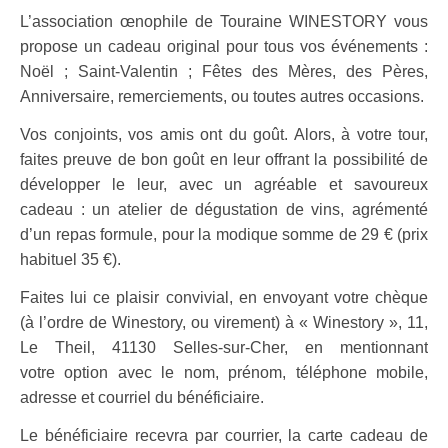
L’association œnophile de Touraine WINESTORY vous
pro
pose un cadeau original pour tous vos événements :
Noël ; Saint-Valentin ; Fêtes des Mères, des Pères,
Anniversaire, remerciements, ou toutes autres occasions.
Vos conjoints, vos amis ont du goût. Alors, à votre tour,
faites preuve
de bon goût en leur offrant la possibilité de
développer le leur,
avec un agréable et savoureux
cadeau : un atelier de dégusta
tion de vins, agrémenté
d’un repas formule, pour la modique
somme de 29 € (prix
habituel 35 €).
Faites lui ce plaisir convivial, en envoyant votre chèque
(à
l’ordre de Winestory, ou virement) à « Winestory », 11,
Le Theil,
41130 Selles-sur-Cher, en mentionnant
votre
option avec le nom, prénom, téléphone mobile,
adresse et cour
riel du bénéficiaire.
Le bénéficiaire recevra par courrier, la carte cadeau de