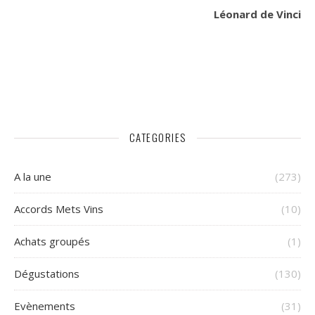
Léonard de Vinci
CATEGORIES
A la une
(273)
Accords Mets Vins
(10)
Achats groupés
(1)
Dégustations
(130)
Evènements
(31)