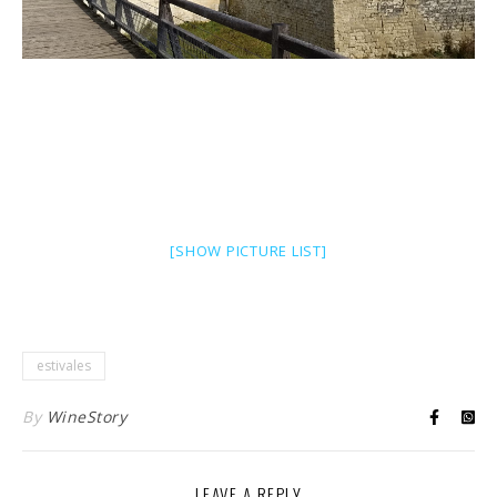
[SHOW PICTURE LIST]
estivales
By
WineStory
LEAVE A REPLY