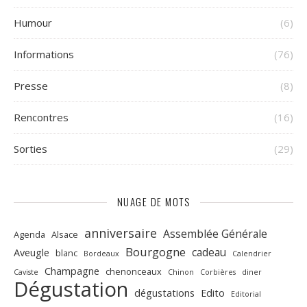
Humour
(6)
Informations
(76)
Presse
(8)
Rencontres
(16)
Sorties
(29)
NUAGE DE MOTS
anniversaire
Assemblée Générale
Agenda
Alsace
Bourgogne
cadeau
Aveugle
blanc
Bordeaux
Calendrier
Champagne
chenonceaux
Caviste
Chinon
Corbières
diner
Dégustation
dégustations
Edito
Editorial