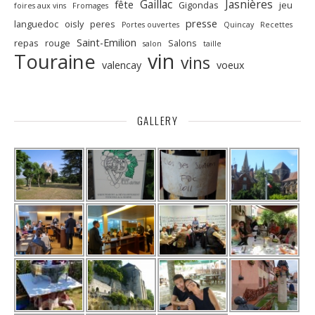
Gaillac
Jasnières
fête
Gigondas
jeu
foires aux vins
Fromages
presse
languedoc
oisly
peres
Portes ouvertes
Quincay
Recettes
Saint-Emilion
repas
rouge
Salons
salon
taille
vin
Touraine
vins
valencay
voeux
GALLERY