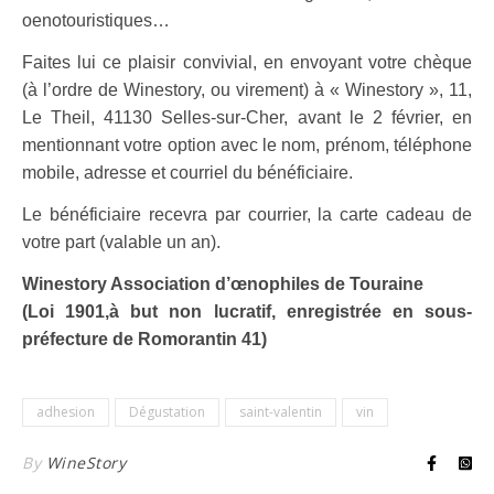
oenotouris
tiques…
Faites lui ce plaisir convivial, en envoyant votre chèque
(à
l’ordre de Winestory, ou virement) à « Winestory », 11,
Le Theil,
41130 Selles-sur-Cher, avant le 2 février, en
mentionnant votre
option avec le nom, prénom, téléphone
mobile, adresse et cour
riel du bénéficiaire.
Le bénéficiaire recevra par courrier, la carte cadeau de
votre part
(valable un an).
Winestory Association d’œnophiles de Touraine
(Loi 1901,à but non lucratif, enregistrée en sous-
préfecture de Romorantin 41)
adhesion
Dégustation
saint-valentin
vin
By
WineStory