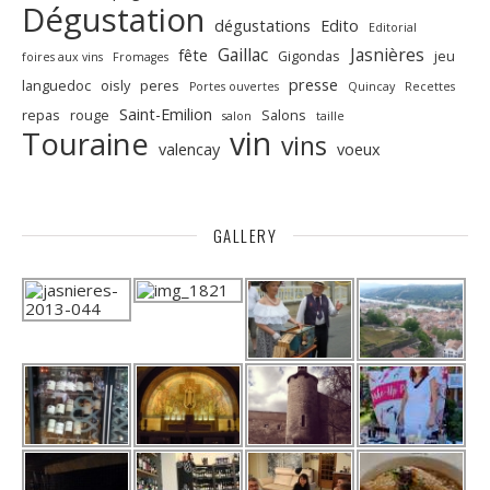
Dégustation
dégustations
Edito
Editorial
Gaillac
Jasnières
fête
Gigondas
jeu
foires aux vins
Fromages
presse
languedoc
oisly
peres
Portes ouvertes
Quincay
Recettes
Saint-Emilion
repas
rouge
Salons
salon
taille
vin
Touraine
vins
valencay
voeux
GALLERY