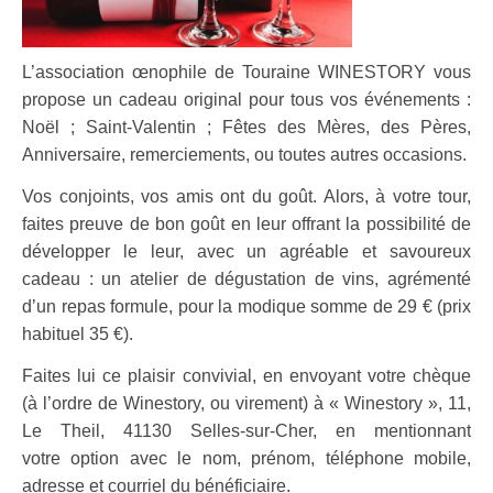
L’association œnophile de Touraine WINESTORY vous
pro
pose un cadeau original pour tous vos événements :
Noël ; Saint-Valentin ; Fêtes des Mères, des Pères,
Anniversaire, remerciements, ou toutes autres occasions.
Vos conjoints, vos amis ont du goût. Alors, à votre tour,
faites preuve
de bon goût en leur offrant la possibilité de
développer le leur,
avec un agréable et savoureux
cadeau : un atelier de dégusta
tion de vins, agrémenté
d’un repas formule, pour la modique
somme de 29 € (prix
habituel 35 €).
Faites lui ce plaisir convivial, en envoyant votre chèque
(à
l’ordre de Winestory, ou virement) à « Winestory », 11,
Le Theil,
41130 Selles-sur-Cher, en mentionnant
votre
option avec le nom, prénom, téléphone mobile,
adresse et cour
riel du bénéficiaire.