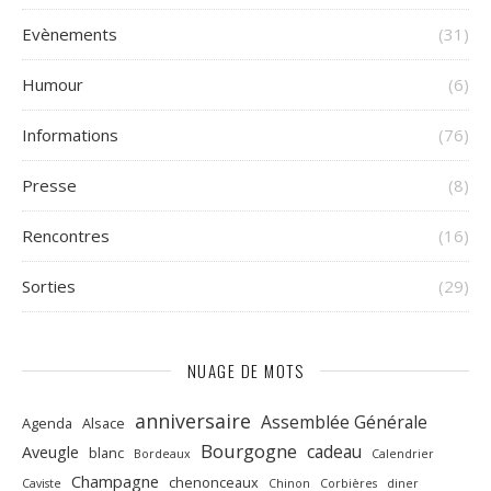
Evènements
(31)
Humour
(6)
Informations
(76)
Presse
(8)
Rencontres
(16)
Sorties
(29)
NUAGE DE MOTS
anniversaire
Assemblée Générale
Agenda
Alsace
Bourgogne
cadeau
Aveugle
blanc
Bordeaux
Calendrier
Champagne
chenonceaux
Caviste
Chinon
Corbières
diner