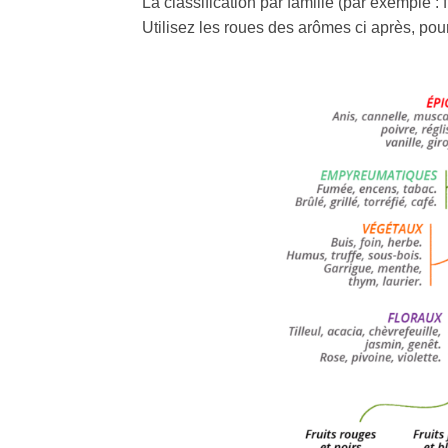
La classification par famille (par exemple : f
Utilisez les roues des arômes ci après, pou