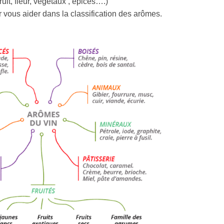
ruit, fleur, végétaux , épices….)
r vous aider dans la classification des arômes.